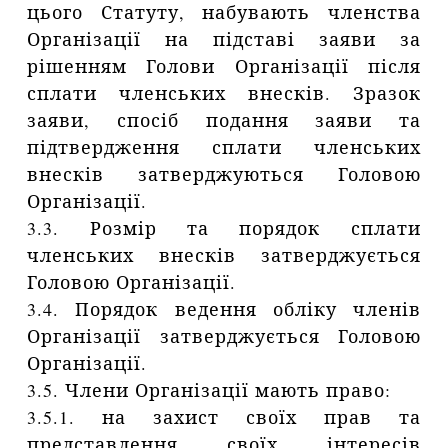
цього Статуту, набувають членства
Організації на підставі заяви за
рішенням Голови Організації після
сплати членських внесків. Зразок
заяви, спосіб подання заяви та
підтвердження сплати членських
внесків затверджуються Головою
Організації.
3.3. Розмір та порядок сплати
членських внесків затверджується
Головою Організації.
3.4. Порядок ведення обліку членів
Організації затверджується Головою
Організації.
3.5. Члени Організації мають право:
3.5.1. на захист своїх прав та
представлення своїх інтересів